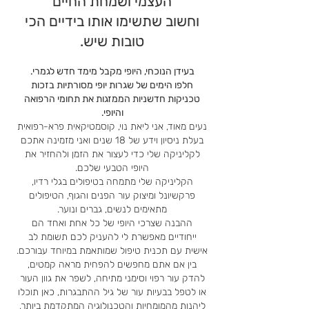
העצמי ושמחת החיים
וחשוב שתשימ
ו אותו בידיים הכי
טובות שיש.
בעידן הנוכחי, היופי מקבל מימד חדש לגמרי.
חלפו הימים של שגרות יופי מסורתיות בזכות
טכניקות חדשניות הממזגות את תחומי הרפואה
והיופי.
נעים מאוד, אני ליאת נוי, קוסמטיקאית פרא-רפואית
בעלת ניסיון וידע של 18 שנים ואני מזמינה אתכם
לקליניקה שלי כדי לעצור את הזמן ולהחזיר את
היופי הטבעי שלכם.
הקליניקה שלי מתמחה בטיפולים בגלי רדיו,
פרקשיונל ומי
צוק עור הפנים והגוף,
הטיפולים
מתאימים לנשים, גברים ונוער.
ההבנה שצרכי היופי של כל אחת ואחד הם
ייחודיים מאפשרת לי להעניק לכם תשומת לב
אישית עם תכנית טיפול שמותאמת במיוחד עבורכם.
בין אם אתם מחפשים להפחית מראה קמטים,
להדק עור רפוי וסימני מתיחה, לשפר את גוון העור
או לטפל בבעיות עור של גיל ההתבגרות, כאן תוכלו
ליהנות מהמומחיות והטכנולוגיה המתקדמת ביותר,