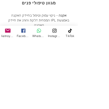
מגוון טיפולי פנים
אקנה
- ניקוי עמוק וטיפול בחיידק האקנה
באמצעות IPL המפחית דלקת והורג את חיידק
האקנה.
פגמנטציה
- טיפול בכתמי פגנטציה בעור
liatnoy24@gmail.com
Facebook
WhatsApp
Instagram
TikTok
הפנים/הגוף/הידיים באמצעות מכשור מתקדם.
אנטיאייגינג
- מגוון טיפולים למיצוק העור,
הפחתת קמטוטים והחזרת הזוהר לפנים.
טיפולי יופי וזוהר לפני ארועים מיוחדים.
All Videos